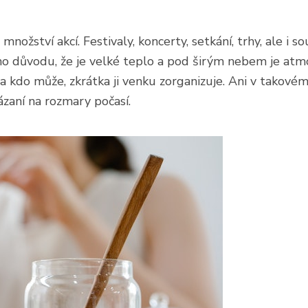
ožství akcí. Festivaly, koncerty, setkání, trhy, ale i s
ho důvodu, že je velké teplo a pod širým nebem je atmo
 a kdo může, zkrátka ji venku zorganizuje. Ani v takové
ázaní na rozmary počasí.