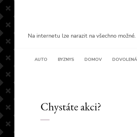
Přeskočit
na
obsah
(stiskněte
Na internetu lze narazit na všechno možné. A 
Enter)
AUTO
BYZNYS
DOMOV
DOVOLENÁ
Chystáte akci?