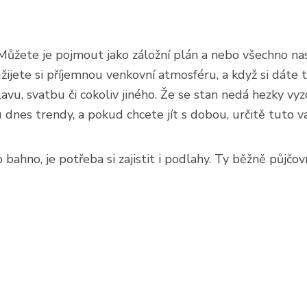
Můžete je pojmout jako záložní plán a nebo všechno n
jete si příjemnou venkovní atmosféru, a když si dáte tu
vu, svatbu či cokoliv jiného. Že se stan nedá hezky v
 dnes trendy, a pokud chcete jít s dobou, určitě tuto v
hno, je potřeba si zajistit i podlahy. Ty běžně půjčovn