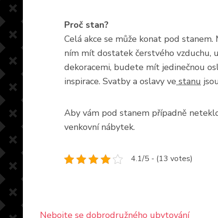
Proč stan?
Celá akce se může konat pod stanem. 
ním mít dostatek čerstvého vzduchu, uži
dekoracemi, budete mít jedinečnou osla
inspirace. Svatby a oslavy ve
stanu
jsou
Aby vám pod stanem případně neteklo ba
venkovní nábytek.
4.1/5 - (13 votes)
Navigace
Nebojte se dobrodružného ubytování