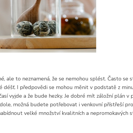
né, ale to neznamená, že se nemohou splést. Často se 
 déšť. I předpovědi se mohou měnit v podstatě z minu
sí vyjde a že bude hezky. Je dobré mít záložní plán v p
dole, možná budete potřebovat i venkovní přístřeší pro 
bídnout velké množství kvalitních a nepromokavých s