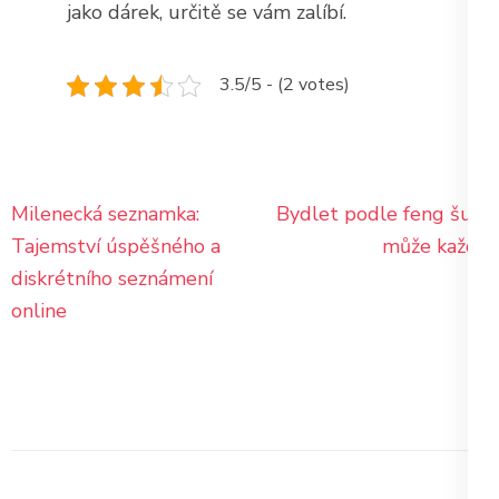
jako dárek, určitě se vám zalíbí.
3.5/5 - (2 votes)
Navigace
Milenecká seznamka:
Bydlet podle feng šuej
pro
Tajemství úspěšného a
může každý
příspěvek
diskrétního seznámení
online