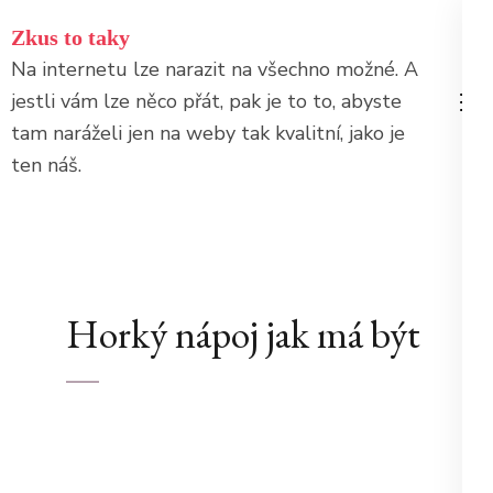
Přeskočit
Zkus to taky
na
Na internetu lze narazit na všechno možné. A
obsah
jestli vám lze něco přát, pak je to to, abyste
(stiskněte
tam naráželi jen na weby tak kvalitní, jako je
Enter)
ten náš.
Horký nápoj jak má být