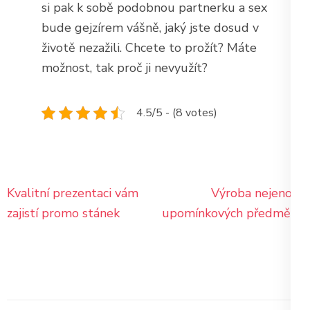
si pak k sobě podobnou partnerku a sex
bude gejzírem vášně, jaký jste dosud v
životě nezažili. Chcete to prožít? Máte
možnost, tak proč ji nevyužít?
4.5/5 - (8 votes)
Navigace
Kvalitní prezentaci vám
Výroba nejenom
pro
zajistí promo stánek
upomínkových předmětů
příspěvek