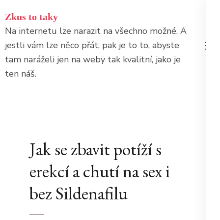
Přeskočit
Zkus to taky
na
Na internetu lze narazit na všechno možné. A
obsah
jestli vám lze něco přát, pak je to to, abyste
(stiskněte
tam naráželi jen na weby tak kvalitní, jako je
Enter)
ten náš.
Jak se zbavit potíží s
erekcí a chutí na sex i
bez Sildenafilu