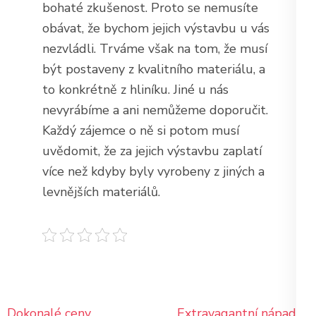
bohaté zkušenost. Proto se nemusíte
obávat, že bychom jejich výstavbu u vás
nezvládli. Trváme však na tom, že musí
být postaveny z kvalitního materiálu, a
to konkrétně z hliníku. Jiné u nás
nevyrábíme a ani nemůžeme doporučit.
Každý zájemce o ně si potom musí
uvědomit, že za jejich výstavbu zaplatí
více než kdyby byly vyrobeny z jiných a
levnějších materiálů.
Navigace
Dokonalé ceny
Extravagantní nápady i