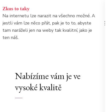
Přeskočit
Zkus to taky
na
Na internetu lze narazit na všechno možné. A
obsah
jestli vám lze něco přát, pak je to to, abyste
(stiskněte
tam naráželi jen na weby tak kvalitní, jako je
Enter)
ten náš.
Nabízíme vám je ve
vysoké kvalitě