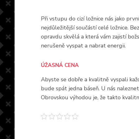
Při vstupu do cizí ložnice nás jako prv
nejdůležitější součástí celé ložnice. Be
opravdu skvělá a která vám zajistí božs
nerušeně vyspat a nabrat energii.
ÚŽASNÁ CENA
Abyste se dobře a kvalitně vyspali každ
bude spát jedna báseň. U nás nalezne
Obrovskou výhodou je, že takto kvalitní