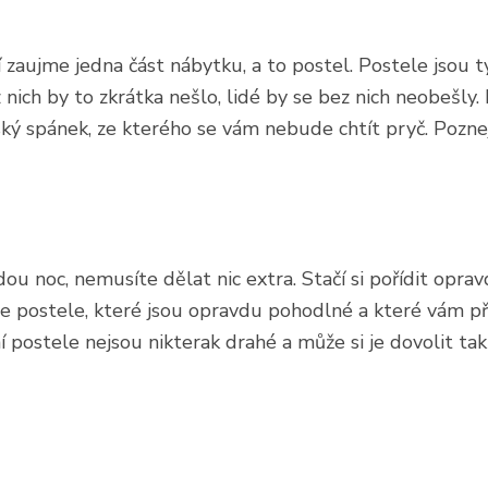
ní zaujme jedna část nábytku, a to postel. Postele jsou
z nich by to zkrátka nešlo, lidé by se bez nich neobešly. 
ký spánek, ze kterého se vám nebude chtít pryč. Poznejt
ou noc, nemusíte dělat nic extra. Stačí si pořídit oprav
te
postele
, které jsou opravdu pohodlné a které vám př
 postele nejsou nikterak drahé a může si je dovolit tak