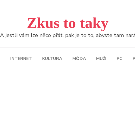
Zkus to taky
jestli vám lze něco přát, pak je to to, abyste tam naráž
INTERNET
KULTURA
MÓDA
MUŽI
PC
P