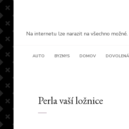
Přeskočit
na
obsah
(stiskněte
Na internetu lze narazit na všechno možné. A 
Enter)
AUTO
BYZNYS
DOMOV
DOVOLENÁ
Perla vaší ložnice