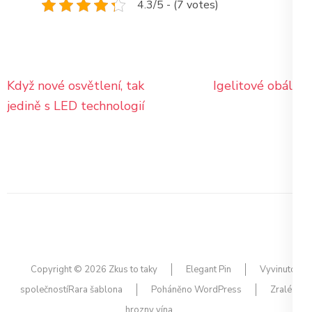
4.3/5 - (7 votes)
Navigace
Když nové osvětlení, tak
Igelitové obálky
pro
jedině s LED technologií
příspěvek
Copyright © 2026
Zkus to taky
Elegant Pin
Vyvinuto
společností
Rara šablona
Poháněno
WordPress
Zralé
hrozny vína