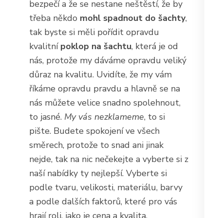
bezpečí a že se nestane neštěstí, že by
třeba někdo
mohl spadnout do šachty
,
tak byste si měli pořídit opravdu
kvalitní
poklop na šachtu
, která je od
nás, protože my dáváme opravdu veliký
důraz na kvalitu. Uvidíte, že my vám
říkáme opravdu pravdu a hlavně se na
nás můžete velice snadno spolehnout,
to jasné.
My vás nezklameme
, to si
pište. Budete spokojení ve všech
směrech, protože to snad ani jinak
nejde, tak na nic nečekejte a vyberte si z
naší nabídky ty nejlepší. Vyberte si
podle tvaru, velikosti, materiálu, barvy
a podle dalších faktorů, které pro vás
hrají roli, jako je cena a kvalita.