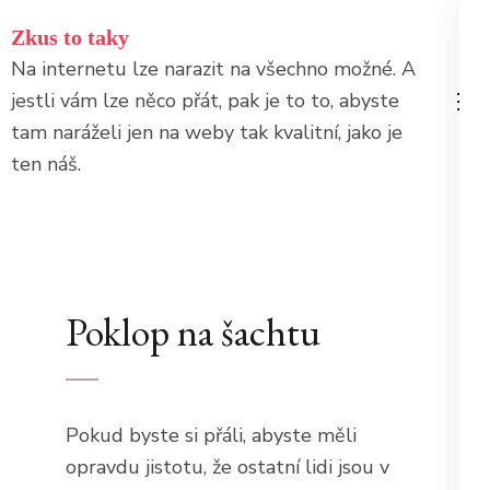
Přeskočit
Zkus to taky
na
Na internetu lze narazit na všechno možné. A
obsah
jestli vám lze něco přát, pak je to to, abyste
(stiskněte
tam naráželi jen na weby tak kvalitní, jako je
Enter)
ten náš.
Poklop na šachtu
Pokud byste si přáli, abyste měli
opravdu jistotu, že ostatní lidi jsou v