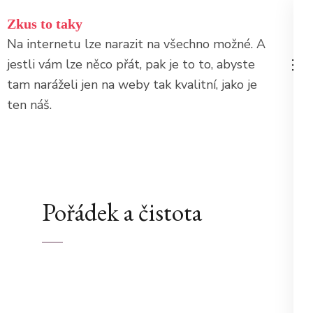
Přeskočit
Zkus to taky
na
Na internetu lze narazit na všechno možné. A
obsah
jestli vám lze něco přát, pak je to to, abyste
(stiskněte
tam naráželi jen na weby tak kvalitní, jako je
Enter)
ten náš.
Pořádek a čistota