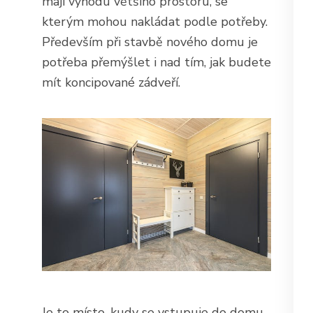
mají výhodu většího prostoru, se
kterým mohou nakládat podle potřeby.
Především při stavbě nového domu je
potřeba přemýšlet i nad tím, jak budete
mít koncipované zádveří.
Je to místo, kudy se vstupuje do domu.