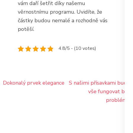
vám daří šetřit díky našemu
věrnostnímu programu. Uvidíte, že
částky budou nemalé a rozhodně vás
potěší.
4.8/5 - (10 votes)
Navigace
Dokonalý prvek elegance
S našimi přísavkami bude
pro
vše fungovat bez
příspěvek
problémů