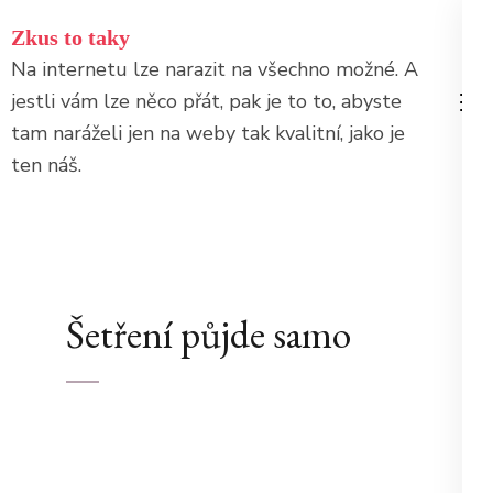
Přeskočit
Zkus to taky
na
Na internetu lze narazit na všechno možné. A
obsah
jestli vám lze něco přát, pak je to to, abyste
(stiskněte
tam naráželi jen na weby tak kvalitní, jako je
Enter)
ten náš.
Šetření půjde samo