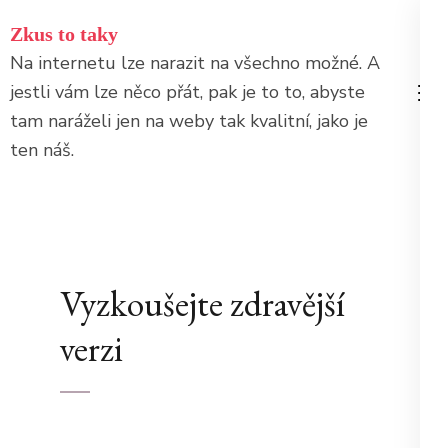
Přeskočit
Zkus to taky
na
Na internetu lze narazit na všechno možné. A
obsah
jestli vám lze něco přát, pak je to to, abyste
(stiskněte
tam naráželi jen na weby tak kvalitní, jako je
Enter)
ten náš.
Vyzkoušejte zdravější
verzi