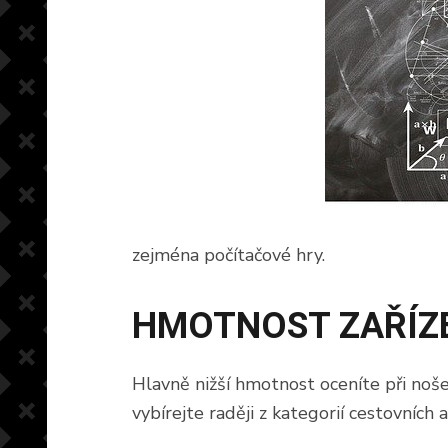
zejména počítačové hry.
HMOTNOST ZAŘÍZ
Hlavně nižší hmotnost oceníte při noš
vybírejte raději z kategorií cestovníc