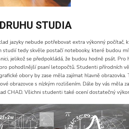
 DRUHU STUDIA
íklad jazyky nebude potřebovat extra výkonný počítač, k
 studií tedy skvěle postačí notebooky, které budou m
ici, jelikož se předpokládá, že budou hodně psát. Pro 
pro pohodlnější psaní letopočtů. Studenti přírodních v
í grafické obory by zase měla zajímat hlavně obrazovka.
vé obrazovce s nízkým rozlišením. Dále by vás měla zaj
ad CHAD. Všichni studenti také ocení dostatečný výkon 