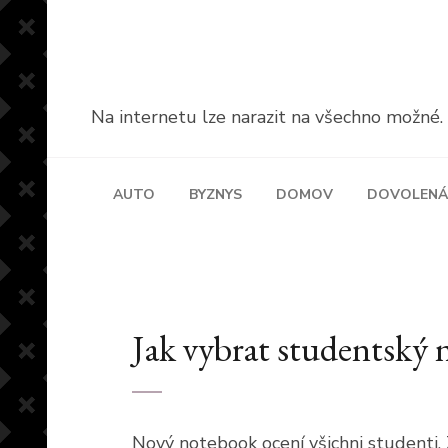
Přeskočit
na
obsah
(stiskněte
Na internetu lze narazit na všechno možné. A 
Enter)
AUTO
BYZNYS
DOMOV
DOVOLENÁ
Jak vybrat studentský
Nový notebook ocení všichni studenti. 