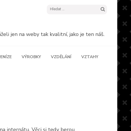
Vyhledávání
eli jen na weby tak kvalitní, jako je ten náš.
ENÍZE
VÝROBKY
VZDĚLÁNÍ
VZTAHY
na internátu. Věci si tedy berou