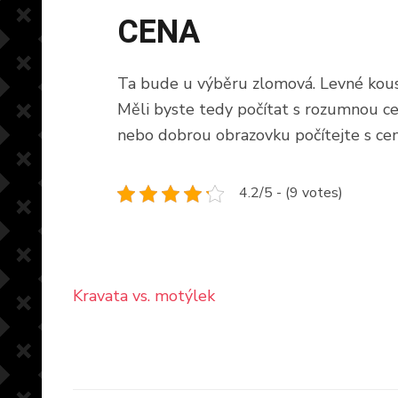
CENA
Ta bude u výběru zlomová. Levné kousk
Měli byste tedy počítat s rozumnou ce
nebo dobrou obrazovku počítejte s ce
4.2/5 - (9 votes)
Navigace
Kravata vs. motýlek
pro
příspěvek