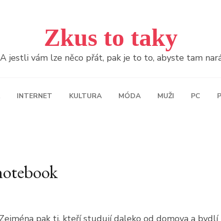
Zkus to taky
jestli vám lze něco přát, pak je to to, abyste tam naráž
INTERNET
KULTURA
MÓDA
MUŽI
PC
P
 notebook
Zejména pak ti, kteří studují daleko od domova a bydlí 