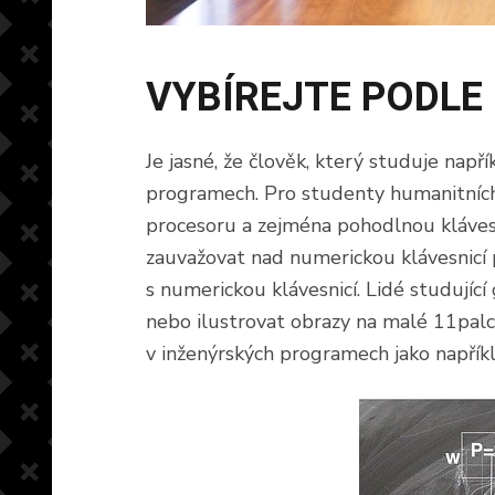
VYBÍREJTE PODLE
Je jasné, že člověk, který studuje např
programech. Pro studenty humanitních
procesoru a zejména pohodlnou klávesn
zauvažovat nad numerickou klávesnicí 
s numerickou klávesnicí. Lidé studujíc
nebo ilustrovat obrazy na malé 11palco
v inženýrských programech jako napříkl