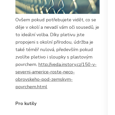
Ovšem pokud potřebujete vidět, co se
děje v okolí a nevadí vám oči sousedů, je
to ideální volba. Díky pletivu jste
propojeni s okolní přírodou, údržba je
také téměř nulová, především pokud
zvolíte pletivo i sloupky s plastovým
povrchem.
http://veda.instory.cz/150-v-
severni-americe-roste-neco-
obrovskeho-pod-zemskym-
povrchem.html
Pro kutily