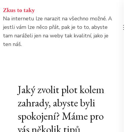
Přeskočit
Zkus to taky
na
Na internetu lze narazit na všechno možné. A
obsah
jestli vám lze něco přát, pak je to to, abyste
(stiskněte
tam naráželi jen na weby tak kvalitní, jako je
Enter)
ten náš.
Jaký zvolit plot kolem
zahrady, abyste byli
spokojení? Máme pro
vás několik tipů