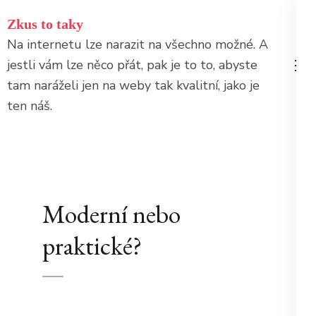
Přeskočit
Zkus to taky
na
Na internetu lze narazit na všechno možné. A
obsah
jestli vám lze něco přát, pak je to to, abyste
(stiskněte
tam naráželi jen na weby tak kvalitní, jako je
Enter)
ten náš.
Moderní nebo
praktické?