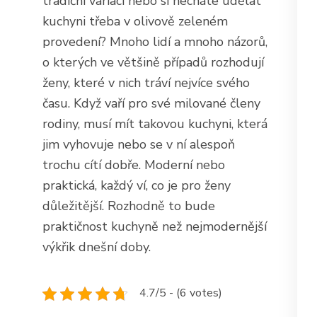
tradiční variaci nebo si necháte udělat
kuchyni třeba v olivově zeleném
provedení? Mnoho lidí a mnoho názorů,
o kterých ve většině případů rozhodují
ženy, které v nich tráví nejvíce svého
času. Když vaří pro své milované členy
rodiny, musí mít takovou kuchyni, která
jim vyhovuje nebo se v ní alespoň
trochu cítí dobře. Moderní nebo
praktická, každý ví, co je pro ženy
důležitější. Rozhodně to bude
praktičnost kuchyně než nejmodernější
výkřik dnešní doby.
4.7/5 - (6 votes)