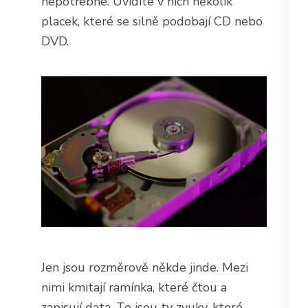
nepotřebné. Uvidíte v nich několik
placek, které se silně podobají CD nebo
DVD.
Jen jsou rozměrově někde jinde. Mezi
nimi kmitají ramínka, které čtou a
zapisují data. To jsou ty zvuky, které