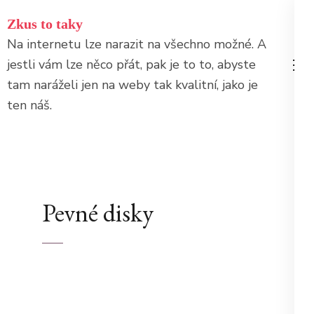
Přeskočit
Zkus to taky
na
Na internetu lze narazit na všechno možné. A
obsah
jestli vám lze něco přát, pak je to to, abyste
(stiskněte
tam naráželi jen na weby tak kvalitní, jako je
Enter)
ten náš.
Pevné disky