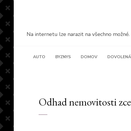
Přeskočit
na
obsah
(stiskněte
Na internetu lze narazit na všechno možné. A 
Enter)
AUTO
BYZNYS
DOMOV
DOVOLENÁ
Odhad nemovitosti zce