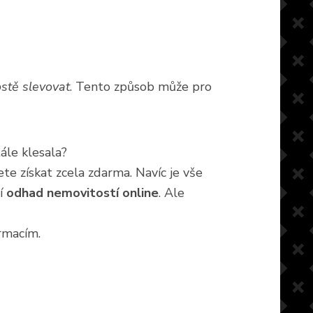
stě slevovat
. Tento způsob může pro
ále klesala?
te získat zcela zdarma. Navíc je vše
zí
odhad nemovitostí online
. Ale
rmacím.