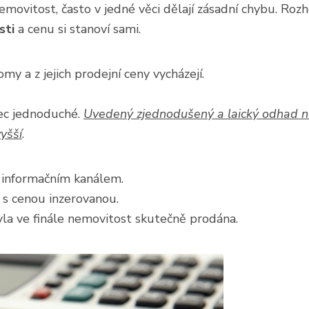
emovitost, často v jedné věci dělají zásadní chybu. Roz
sti
a cenu si stanoví sami.
my a z jejich prodejní ceny vycházejí.
bec jednoduché.
Uvedený zjednodušený a laický odhad ne
vyšší
.
m informačním kanálem.
 s cenou inzerovanou.
byla ve finále nemovitost skutečně prodána.