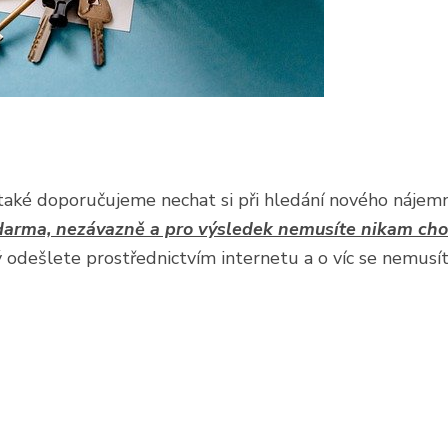
také doporučujeme nechat si při hledání nového nájem
arma, nezávazně a pro výsledek nemusíte nikam cho
ý odešlete prostřednictvím internetu a o víc se nemusí