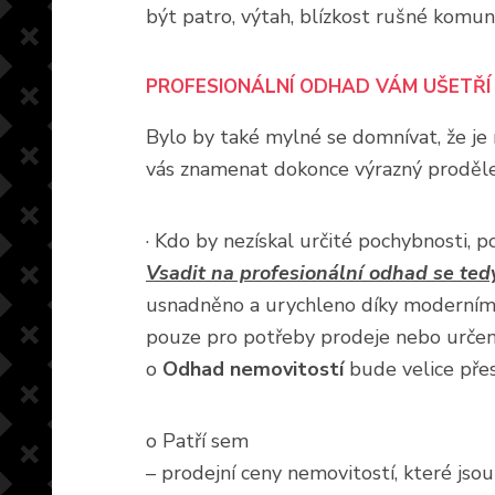
být patro, výtah, blízkost rušné komun
PROFESIONÁLNÍ ODHAD VÁM UŠETŘÍ 
Bylo by také mylné se domnívat, že j
vás znamenat dokonce výrazný proděle
· Kdo by nezískal určité pochybnosti, 
Vsadit na profesionální odhad se ted
usnadněno a urychleno díky moderním
pouze pro potřeby prodeje nebo určen
o
Odhad nemovitostí
bude velice pře
o Patří sem
– prodejní ceny nemovitostí, které jso