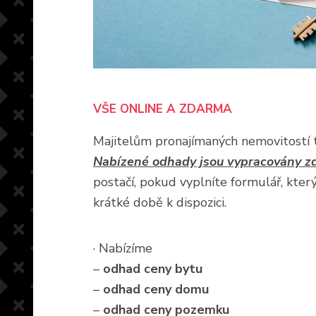
VŠE ONLINE A ZDARMA
Majitelům pronajímaných nemovitostí 
Nabízené odhady jsou vypracovány zd
postačí, pokud vyplníte formulář, kter
krátké době k dispozici.
· Nabízíme
–
odhad ceny bytu
–
odhad ceny domu
–
odhad ceny pozemku