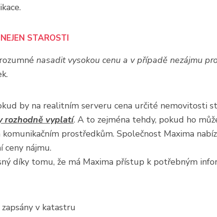
ikace.
NEJEN STAROSTI
e rozumné
nasadit vysokou cenu a v případě nezájmu pro
k.
pokud by na realitním serveru cena určité nemovitosti st
y rozhodně vyplatí
. A to zejména tehdy, pokud ho může
 komunikačním prostředkům. Společnost Maxima nabí
í ceny nájmu.
sný díky tomu, že má Maxima přístup k potřebným info
u zapsány v katastru