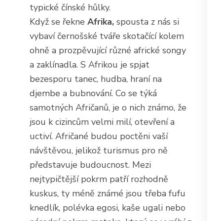
typické čínské hůlky.
Když se řekne
Afrika,
spousta z nás si
vybaví černošské tváře skotačící kolem
ohně a prozpěvující různé africké songy
a zaklínadla. S Afrikou je spjat
bezesporu tanec, hudba, hraní na
djembe a bubnování. Co se týká
samotných Afričanů, je o nich známo, že
jsou k cizincům velmi milí, otevření a
uctiví. Afričané budou poctěni vaší
návštěvou, jelikož turismus pro ně
představuje budoucnost. Mezi
nejtypičtější pokrm patří rozhodně
kuskus, ty méně známé jsou třeba fufu
knedlík, polévka egosi, kaše ugali nebo