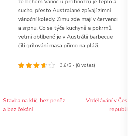
že během Vánoc u protinožců je teplo a
sucho, přesto Australané zpívají zimní
vánoční koledy. Zimu zde mají v červenci
a srpnu. Co se týče kuchyně a pokrmů,
velmi oblíbené je v Austrálii barbecue
čili grilování masa přímo na pláži.
3.6/5 - (8 votes)
Navigace
Stavba na klíč, bez peněz
Vzdělávání v České
pro
a bez čekání
republice
příspěvek