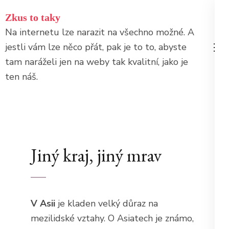
Přeskočit
Zkus to taky
na
Na internetu lze narazit na všechno možné. A
obsah
jestli vám lze něco přát, pak je to to, abyste
(stiskněte
tam naráželi jen na weby tak kvalitní, jako je
Enter)
ten náš.
Jiný kraj, jiný mrav
V Asii
je kladen velký důraz na
mezilidské vztahy. O Asiatech je známo,