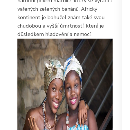
národní pokrm matoke, který se vyrábí z
vařených zelených banánů. Africký
kontinent je bohužel znám také svou
chudobou a vyšší úmrtností, která je
důsledkem hladovění a nemocí.