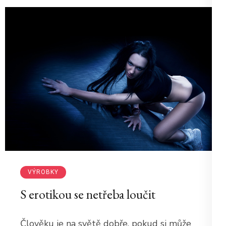
VÝROBKY
S erotikou se netřeba loučit
Člověku je na světě dobře, pokud si může