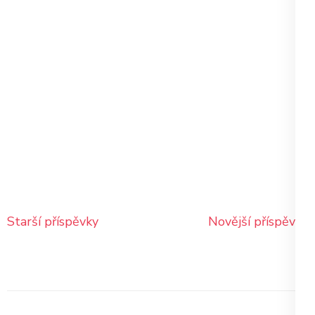
Navigace
Starší příspěvky
Novější příspěvky
pro
příspěvky