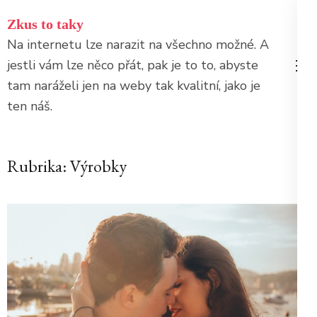
Přeskočit
Zkus to taky
na
Na internetu lze narazit na všechno možné. A
obsah
jestli vám lze něco přát, pak je to to, abyste
(stiskněte
tam naráželi jen na weby tak kvalitní, jako je
Enter)
ten náš.
Rubrika:
Výrobky