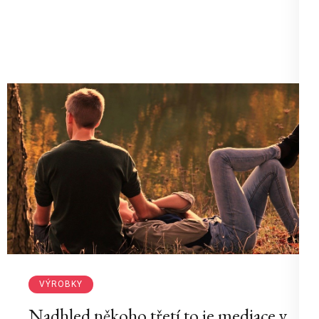
VÝROBKY
Nadhled někoho třetí to je mediace v